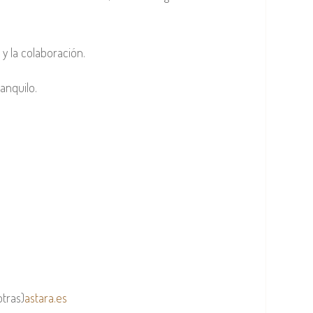
y la colaboración.
anquilo.
otras)
astara.es